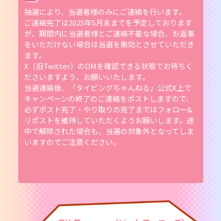
抽選により、当選者様のみにご連絡を行います。
ご連絡完了は2025年5月末までを予定しております
が、期間内に当選者様とご連絡不能な場合、お返事
をいただけない場合は当選を無効とさせていただき
ます。
X（旧Twitter）のDMを確認できる状態でお待ちく
ださいますよう、お願いいたします。
当選連絡後、「タイピングちゃんねる」公式X上で
キャンペーンの終了のご連絡をポストしますので、
必ずポスト完了・やり取りの完了まではフォロー&
リポストを維持していただくようお願いします。途
中で解除された場合も、当選の対象外となってしま
いますのでご注意ください。