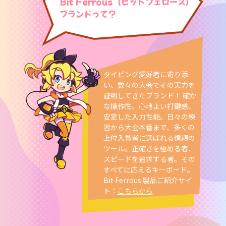
Bit Ferrous（ビットフェローズ）
ブランドって？
タイピング愛好者に寄り添
い、数々の大会でその実力を
証明してきたブランド！ 確か
な操作性、心地よい打鍵感、
安定した入力性能。日々の練
習から大会本番まで、多くの
上位入賞者に選ばれる信頼の
ツール。正確さを極める者、
スピードを追求する者。その
すべてに応えるキーボード。
Bit Ferrous 製品ご紹介サイ
ト：
こちらから