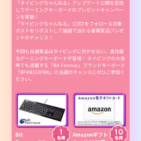
「タイピングちゃんねる」アップデート公開を記念
してゲーミングキーボードのプレゼントキャンペー
ンを実施！
「タイピングちゃんねる」公式Xをフォロー＆対象
ポストをリポストして抽選で当たる豪華賞品プレゼ
ントのチャンス！
今回も当選賞品はタイピングに欠かせない、高性能
なゲーミングキーボードが登場！ タイピングの大会
等でも活躍する「Bit Ferrous」ブランドキーボード
「BFKB113PBK」の当選のチャンスにぜひご参加く
ださい。
1
10
Bit
Amazonギフト
名様
名様