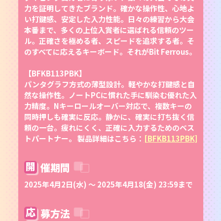
力を証明してきたブランド。確かな操作性、心地よ
い打鍵感、安定した入力性能。日々の練習から大会
本番まで、多くの上位入賞者に選ばれる信頼のツー
ル。正確さを極める者、スピードを追求する者。そ
のすべてに応えるキーボード。それがBit Ferrous。
【BFKB113PBK】
パンタグラフ方式の薄型設計。軽やかな打鍵感と自
然な操作性。ノートPCに慣れた手に馴染む優れた入
力精度。Nキーロールオーバー対応で、複数キーの
同時押しも確実に反応。静かに、確実に打ち抜く信
頼の一台。疲れにくく、正確に入力するためのベス
トパートナー。 製品詳細はこちら：
[BFKB113PBK]
開
催期間
2025年4月2日(水) ～ 2025年4月18(金) 23:59まで
応
募方法